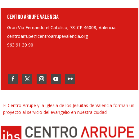
CENTRO ARRUPE VALENCIA
Gran Vía Fernando el Católico, 78. CP 46008, Valencia.
centroarrupe@centroarrupevalencia.org
963 91 39 90
El Centro Arrupe y la Iglesia de los Jesuitas de Valencia forman un
proyecto al servicio del evangelio en nuestra ciudad