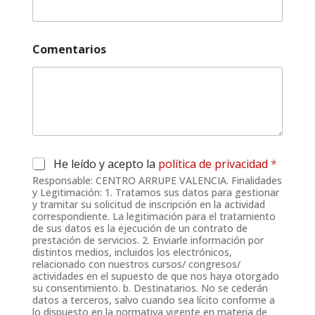
Comentarios
y
A
He leído y acepto la
política de privacidad
*
*
c
A
Responsable: CENTRO ARRUPE VALENCIA. Finalidades
u
p
y Legitimación: 1. Tratamos sus datos para gestionar
e
y tramitar su solicitud de inscripción en la actividad
e
r
correspondiente. La legitimación para el tratamiento
l
d
de sus datos es la ejecución de un contrato de
l
prestación de servicios. 2. Enviarle información por
o
i
distintos medios, incluidos los electrónicos,
R
d
relacionado con nuestros cursos/ congresos/
G
o
actividades en el supuesto de que nos haya otorgado
P
s
su consentimiento. b. Destinatarios. No se cederán
D
datos a terceros, salvo cuando sea lícito conforme a
*
lo dispuesto en la normativa vigente en materia de