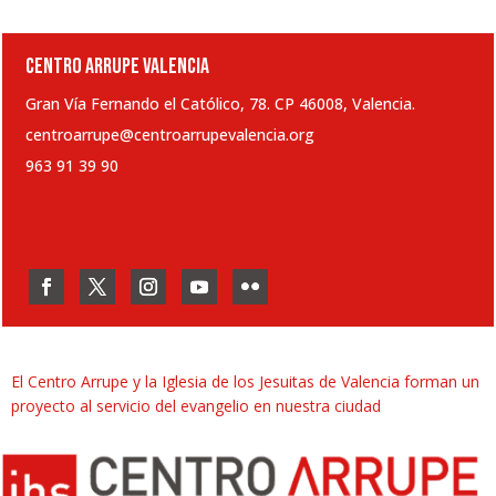
CENTRO ARRUPE VALENCIA
Gran Vía Fernando el Católico, 78. CP 46008, Valencia.
centroarrupe@centroarrupevalencia.org
963 91 39 90
El Centro Arrupe y la Iglesia de los Jesuitas de Valencia forman un
proyecto al servicio del evangelio en nuestra ciudad