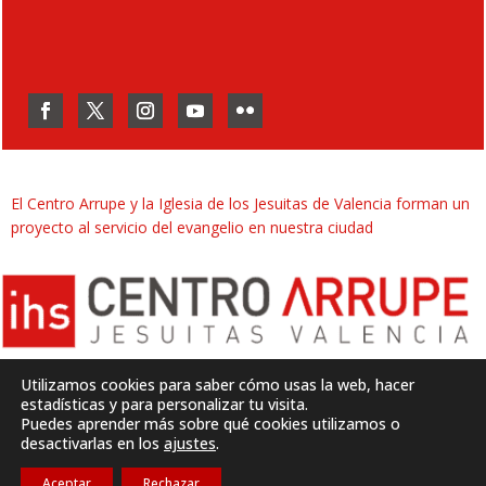
El Centro Arrupe y la Iglesia de los Jesuitas de Valencia forman un
proyecto al servicio del evangelio en nuestra ciudad
Utilizamos cookies para saber cómo usas la web, hacer
estadísticas y para personalizar tu visita.
Puedes aprender más sobre qué cookies utilizamos o
Desarrollado por
SJDigital
desactivarlas en los
ajustes
.
Aceptar
Rechazar