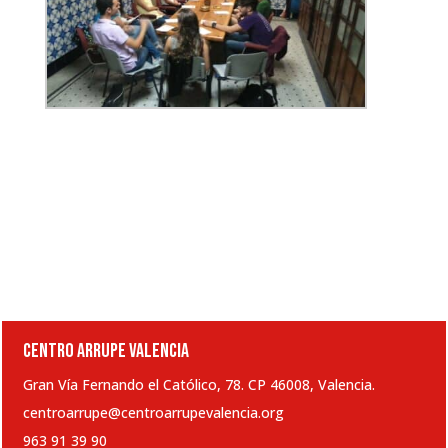
CENTRO ARRUPE VALENCIA
Gran Vía Fernando el Católico, 78. CP 46008, Valencia.
centroarrupe@centroarrupevalencia.org
963 91 39 90