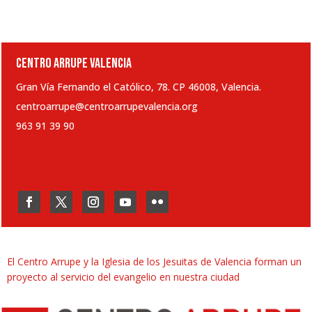
CENTRO ARRUPE VALENCIA
Gran Vía Fernando el Católico, 78. CP 46008, Valencia.
centroarrupe@centroarrupevalencia.org
963 91 39 90
El Centro Arrupe y la Iglesia de los Jesuitas de Valencia forman un
proyecto al servicio del evangelio en nuestra ciudad