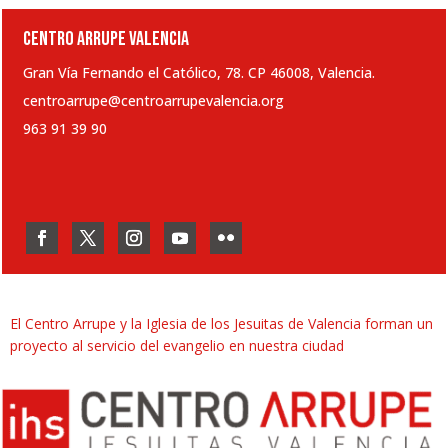
CENTRO ARRUPE VALENCIA
Gran Vía Fernando el Católico, 78. CP 46008, Valencia.
centroarrupe@centroarrupevalencia.org
963 91 39 90
El Centro Arrupe y la Iglesia de los Jesuitas de Valencia forman un
proyecto al servicio del evangelio en nuestra ciudad