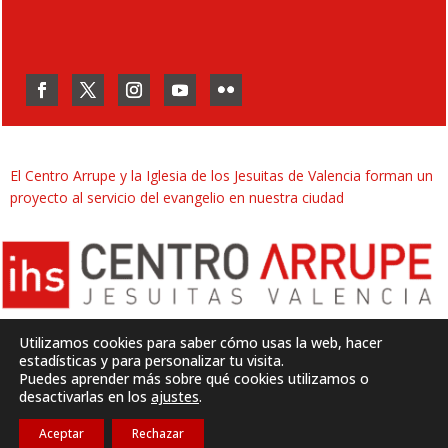
El Centro Arrupe y la Iglesia de los Jesuitas de Valencia forman un
proyecto al servicio del evangelio en nuestra ciudad
Utilizamos cookies para saber cómo usas la web, hacer
estadísticas y para personalizar tu visita.
Puedes aprender más sobre qué cookies utilizamos o
Desarrollado por
SJDigital
desactivarlas en los
ajustes
.
Aceptar
Rechazar