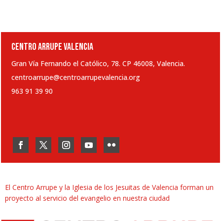
CENTRO ARRUPE VALENCIA
Gran Vía Fernando el Católico, 78. CP 46008, Valencia.
centroarrupe@centroarrupevalencia.org
963 91 39 90
El Centro Arrupe y la Iglesia de los Jesuitas de Valencia forman un
proyecto al servicio del evangelio en nuestra ciudad