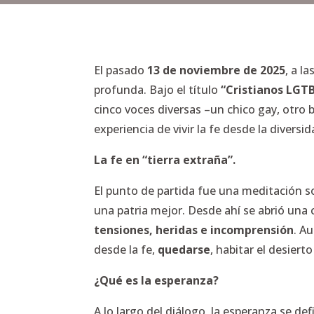
El pasado
13 de noviembre de 2025
, a l
profunda. Bajo el título
“Cristianos LGT
cinco voces diversas –un chico gay, otro 
experiencia de vivir la fe desde la diversid
La fe en “tierra extraña”.
El punto de partida fue una meditación 
una patria mejor. Desde ahí se abrió una 
tensiones, heridas e incomprensión
. A
desde la fe,
quedarse
, habitar el desier
¿Qué es la esperanza?
A lo largo del diálogo, la esperanza se 