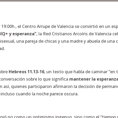
as 19:00h., el Centro Arrupe de Valencia se convirtió en un e
BIQ+ y esperanza”
, la Red Cristianos Arcoíris de Valencia
bisexual, una pareja de chicas y una madre y abuela de una c
ad.
sobre
Hebreos 11.13-16
, un texto que habla de caminar “en 
conversación sobre lo que significa
mantener la esperanza
un así, quienes participaron afirmaron la decisión de perma
to incluso cuando la noche parece oscura.
definió no como un optimismo ingenuo, sino como el “tiempo 