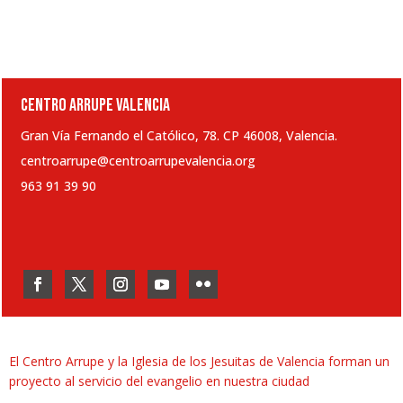
CENTRO ARRUPE VALENCIA
Gran Vía Fernando el Católico, 78. CP 46008, Valencia.
centroarrupe@centroarrupevalencia.org
963 91 39 90
El Centro Arrupe y la Iglesia de los Jesuitas de Valencia forman un
proyecto al servicio del evangelio en nuestra ciudad