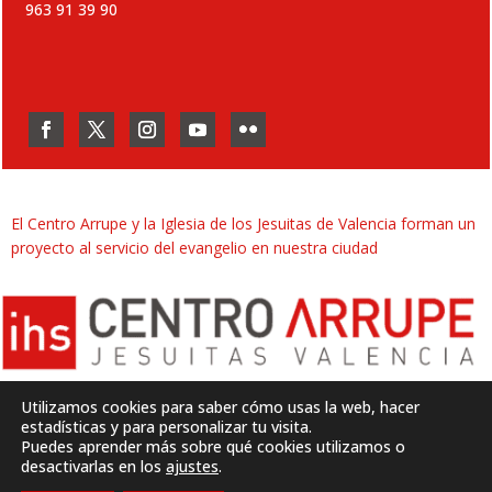
963 91 39 90
El Centro Arrupe y la Iglesia de los Jesuitas de Valencia forman un
proyecto al servicio del evangelio en nuestra ciudad
Utilizamos cookies para saber cómo usas la web, hacer
estadísticas y para personalizar tu visita.
Puedes aprender más sobre qué cookies utilizamos o
Desarrollado por
SJDigital
desactivarlas en los
ajustes
.