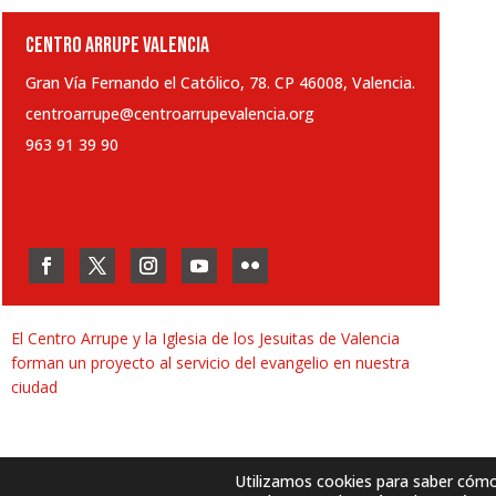
CENTRO ARRUPE VALENCIA
Gran Vía Fernando el Católico, 78. CP 46008, Valencia.
centroarrupe@centroarrupevalencia.org
963 91 39 90
El Centro Arrupe y la Iglesia de los Jesuitas de Valencia
forman un proyecto al servicio del evangelio en nuestra
ciudad
Utilizamos cookies para saber cómo u