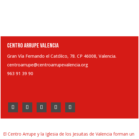
CENTRO ARRUPE VALENCIA
Gran Vía Fernando el Católico, 78. CP 46008, Valencia.
centroarrupe@centroarrupevalencia.org
963 91 39 90
El Centro Arrupe y la Iglesia de los Jesuitas de Valencia forman un