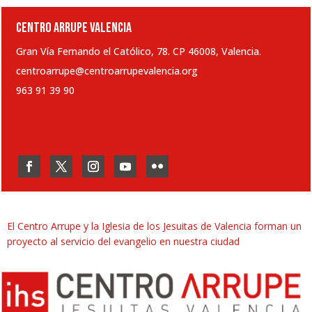
CENTRO ARRUPE VALENCIA
Gran Vía Fernando el Católico, 78. CP 46008, Valencia.
centroarrupe@centroarrupevalencia.org
963 91 39 90
El Centro Arrupe y la Iglesia de los Jesuitas de Valencia forman un
proyecto al servicio del evangelio en nuestra ciudad