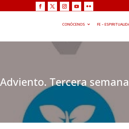
CONÓCENOS
FE – ESPIRITUALID
Adviento. Tercera semana