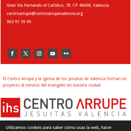
Gran Vía Fernando el Católico, 78. CP 46008, Valencia.
centroarrupe@centroarrupevalencia.org
963 91 39 90
El Centro Arrupe y la Iglesia de los Jesuitas de Valencia forman un
proyecto al servicio del evangelio en nuestra ciudad
Utilizamos cookies para saber cómo usas la web, hacer