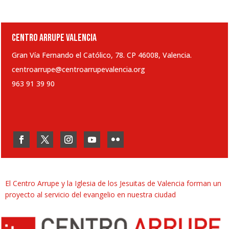
CENTRO ARRUPE VALENCIA
Gran Vía Fernando el Católico, 78. CP 46008, Valencia.
centroarrupe@centroarrupevalencia.org
963 91 39 90
El Centro Arrupe y la Iglesia de los Jesuitas de Valencia forman un
proyecto al servicio del evangelio en nuestra ciudad