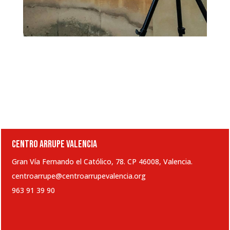
CENTRO ARRUPE VALENCIA
Gran Vía Fernando el Católico, 78. CP 46008, Valencia.
centroarrupe@centroarrupevalencia.org
963 91 39 90