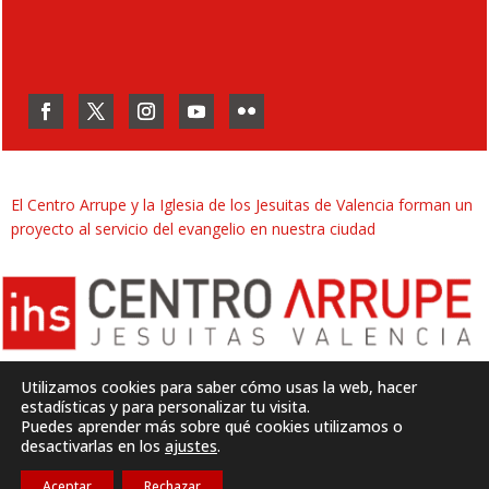
El Centro Arrupe y la Iglesia de los Jesuitas de Valencia forman un
proyecto al servicio del evangelio en nuestra ciudad
Utilizamos cookies para saber cómo usas la web, hacer
estadísticas y para personalizar tu visita.
Puedes aprender más sobre qué cookies utilizamos o
Desarrollado por
SJDigital
desactivarlas en los
ajustes
.
Aceptar
Rechazar