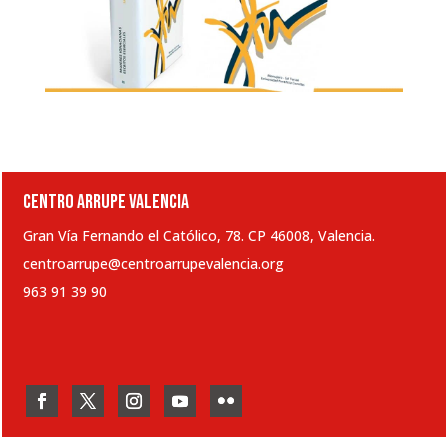
CENTRO ARRUPE VALENCIA
Gran Vía Fernando el Católico, 78. CP 46008, Valencia.
centroarrupe@centroarrupevalencia.org
963 91 39 90