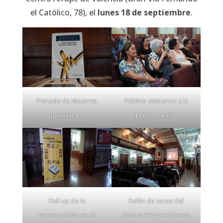
el Católico, 78), el
lunes 18 de septiembre
.
Portada de Mujeres
Público asistente a la
ignacianas
presentación
Roll up de la
Salón de actos del
presentación en el
Centro Arrupe Valencia