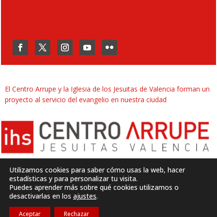
El Centro Arrupe y la Iglesia de los Jesuitas de Valencia forman un
proyecto al servicio del evangelio en nuestra ciudad
Utilizamos cookies para saber cómo usas la web, hacer
estadísticas y para personalizar tu visita.
Puedes aprender más sobre qué cookies utilizamos o
Desarrollado por
SJDigital
desactivarlas en los
ajustes
.
Aceptar
Rechazar