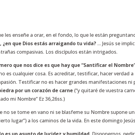
ue les enseñe a orar, en el fondo, lo que le están preguntan
?, ¿en que Dios estás arraigando tu vida?
... Jesús se impl
ntrañas compasivas. Los discípulos están intrigados.
imero que nos dice es que hay que “Santificar el Nombre
no es cualquier cosa. Es acreditar, testificar, hacer verdad a 
pasión. Testificar no es hacer grandes manifestaciones ni p
piedra por un corazón de carne
(“y quitaré de vuestra carn
cado mi Nombre” Ez 36,26ss.)
e no se tome en vano ni se blasfeme su Nombre supone una 
ierto lugar”) a los caminos de la vida. En este domingo Jesú
o es un asunto de lucidez y humildad
. Disponernos, pedi