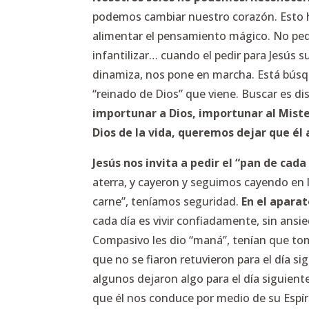
podemos cambiar nuestro corazón. Esto h
alimentar el pensamiento mágico. No ped
infantilizar… cuando el pedir para Jesús 
dinamiza, nos pone en marcha. Está búsqu
“reinado de Dios” que viene. Buscar es d
importunar a Dios, importunar al Mis
Dios de la vida, queremos dejar que él a
Jesús nos invita a pedir el “pan de cada 
aterra, y cayeron y seguimos cayendo en l
carne”, teníamos seguridad.
En el apara
cada día es vivir confiadamente, sin ans
Compasivo les dio “maná”, tenían que tom
que no se fiaron retuvieron para el día s
algunos dejaron algo para el día siguient
que él nos conduce por medio de su Espíri