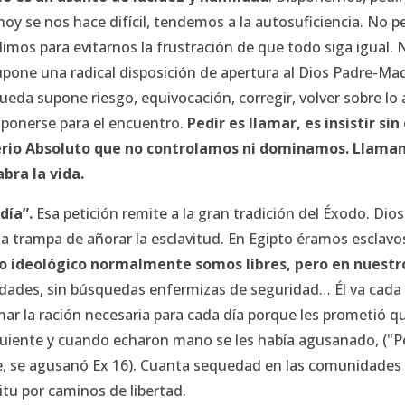
oy se nos hace difícil, tendemos a la autosuficiencia. No
imos para evitarnos la frustración de que todo siga igua
supone una radical disposición de apertura al Dios Padre-Mad
eda supone riesgo, equivocación, corregir, volver sobre lo
isponerse para el encuentro.
Pedir es llamar, es insistir s
terio Absoluto que no controlamos ni dominamos. Llam
bra la vida.
día”.
Esa petición remite a la gran tradición del Éxodo. Dios 
a trampa de añorar la esclavitud. En Egipto éramos esclavos,
to ideológico normalmente somos libres, pero en nuestr
iedades, sin búsquedas enfermizas de seguridad… Él va cada
ar la ración necesaria para cada día porque les prometió q
iguiente y cuando echaron mano se les había agusanado, ("P
e, se agusanó Ex 16). Cuanta sequedad en las comunidades y 
tu por caminos de libertad.