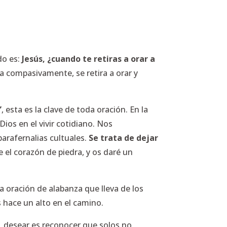
do es:
Jesús, ¿cuando te retiras a orar a
ica compasivamente, se retira a orar y
”
, esta es la clave de toda oración. En la
Dios en el vivir cotidiano. Nos
arafernalias cultuales.
Se trata de dejar
e el corazón de piedra, y os daré un
oración de alabanza que lleva de los
s hace un alto en el camino.
r, desear es reconocer que solos no