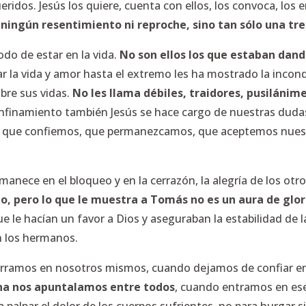
ueridos. Jesús los quiere, cuenta con ellos, los convoca, lo
ningún resentimiento ni reproche, sino tan sólo una tr
odo de estar en la vida.
No son ellos los que estaban dando
r la vida y amor hasta el extremo les ha mostrado la incon
obre sus vidas.
No les llama débiles, traidores, pusilánim
onfinamiento también Jesús se hace cargo de nuestras dudas
e que confiemos, que permanezcamos, que aceptemos nuest
nece en el bloqueo y en la cerrazón, la alegría de los otro
do, pero lo que le muestra a Tomás no es un aura de glor
ue le hacían un favor a Dios y aseguraban la estabilidad de 
en los hermanos.
rramos en nosotros mismos, cuando dejamos de confiar e
ana nos apuntalamos entre todos
, cuando entramos en ese