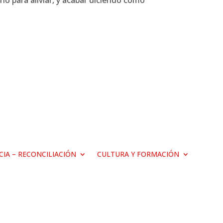
ino para aliviar, y acabar diciendo como
ICIA – RECONCILIACIÓN
CULTURA Y FORMACIÓN