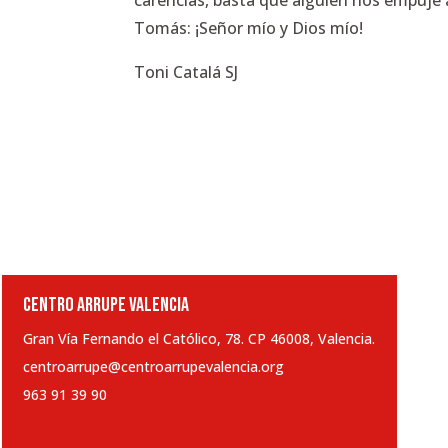
carencias, basta que alguien nos empuje a
Tomás: ¡Señor mío y Dios mío!
Toni Catalá SJ
CENTRO ARRUPE VALENCIA
Gran Vía Fernando el Católico, 78. CP 46008, Valencia.
centroarrupe@centroarrupevalencia.org
963 91 39 90