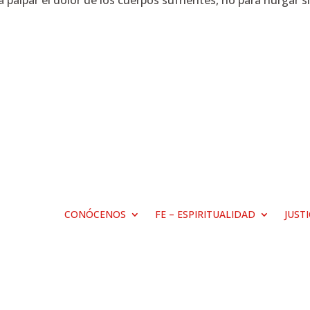
 palpar el dolor de los cuerpos sufrientes, no para hurgar s
CONÓCENOS
FE – ESPIRITUALIDAD
JUST