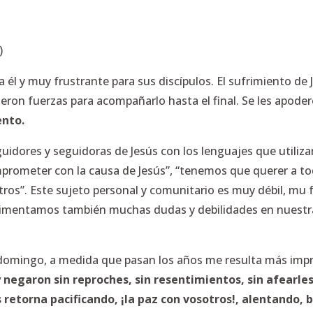
)
ra él y muy frustrante para sus discípulos. El sufrimiento 
eron fuerzas para acompañarlo hasta el final. Se les apoder
ento.
idores y seguidoras de Jesús con los lenguajes que utiliz
prometer con la causa de Jesús”, “tenemos que querer a to
otros”. Este sujeto personal y comunitario es muy débil, mu 
rimentamos también muchas dudas y debilidades en nuestra
 domingo, a medida que pasan los años me resulta más imp
negaron sin reproches, sin resentimientos, sin afearles 
ús retorna pacificando, ¡la paz con vosotros!, alentando,