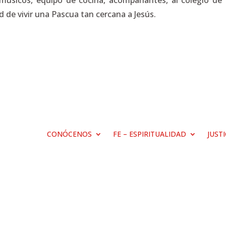
músicos, equipo de cocina, acompañantes, al colegio de 
d de vivir una Pascua tan cercana a Jesús.
CONÓCENOS
FE – ESPIRITUALIDAD
JUST