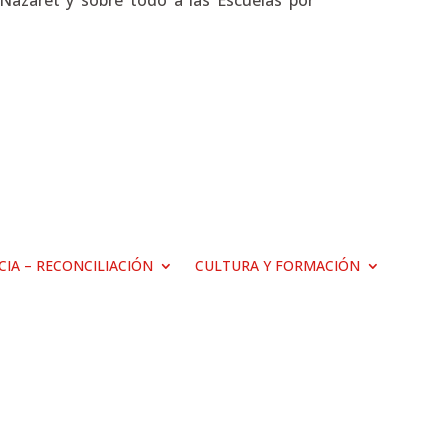
Nazaret y sobre todo a las Escuelas por
ICIA – RECONCILIACIÓN
CULTURA Y FORMACIÓN