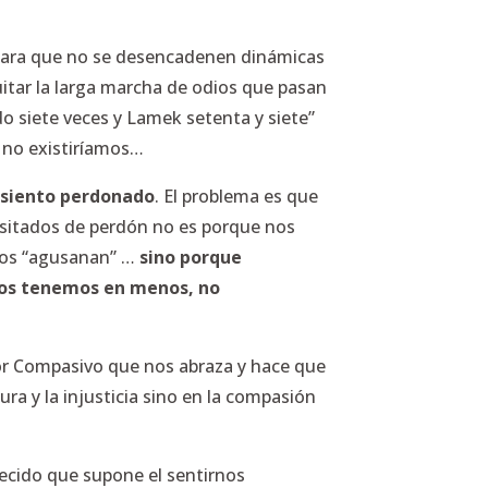
a para que no se desencadenen dinámicas
uitar la larga marcha de odios que pasan
do siete veces y Lamek setenta y siete”
a no existiríamos…
 siento perdonado
. El problema es que
esitados de perdón no es porque nos
 nos “agusanan” …
sino porque
nos tenemos en menos, no
mor Compasivo que nos abraza y hace que
ra y la injusticia sino en la compasión
decido que supone el sentirnos