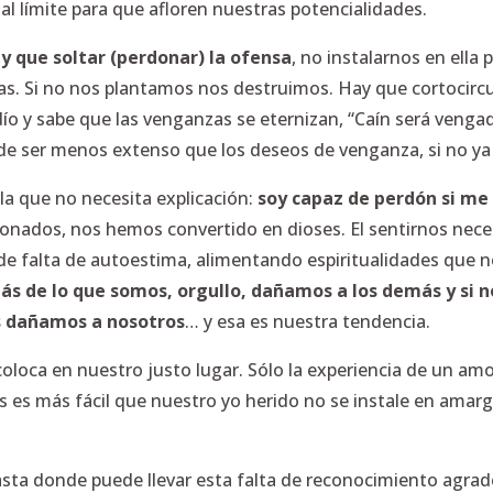
a al límite para que afloren nuestras potencialidades.
y que soltar (perdonar) la ofensa
, no instalarnos en ell
ias. Si no nos plantamos nos destruimos. Hay que cortocirc
ío y sabe que las venganzas se eternizan, “Caín será venga
ede ser menos extenso que los deseos de venganza, si no y
la que no necesita explicación:
soy capaz de perdón si me
donados, nos hemos convertido en dioses. El sentirnos nec
e falta de autoestima, alimentando espiritualidades que
s de lo que somos, orgullo, dañamos a los demás y si 
s dañamos a nosotros
… y esa es nuestra tendencia.
coloca en nuestro justo lugar. Sólo la experiencia de un a
es más fácil que nuestro yo herido no se instale en amargu
asta donde puede llevar esta falta de reconocimiento agra