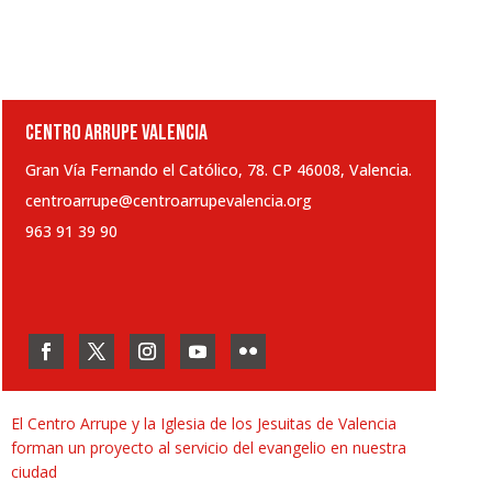
CENTRO ARRUPE VALENCIA
Gran Vía Fernando el Católico, 78. CP 46008, Valencia.
centroarrupe@centroarrupevalencia.org
963 91 39 90
El Centro Arrupe y la Iglesia de los Jesuitas de Valencia
forman un proyecto al servicio del evangelio en nuestra
ciudad