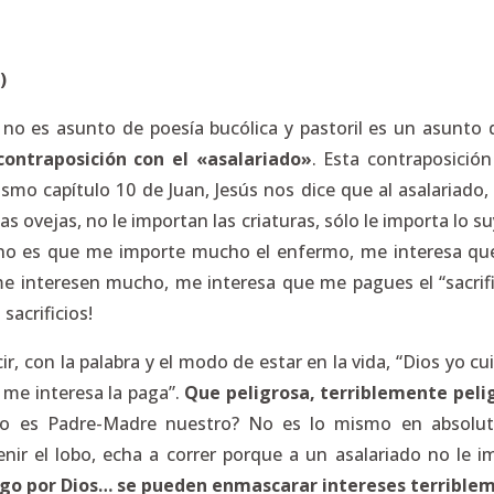
)
 no es asunto de poesía bucólica y pastoril es un asunt
contraposición con el «asalariado»
. Esta contraposición
ismo capítulo 10 de Juan, Jesús nos dice que al asalariado,
las ovejas, no le importan las criaturas, sólo le importa lo s
o no es que me importe mucho el enfermo, me interesa que m
e interesen mucho, me interesa que me pagues el “sacrif
sacrificios!
cir, con la palabra y el modo de estar en la vida, “Dios yo c
 me interesa la paga”.
Que peligrosa, terriblemente pelig
o es Padre-Madre nuestro? No es lo mismo en absoluto
ir el lobo, echa a correr porque a un asalariado no le im
go por Dios… se pueden enmascarar intereses terriblem