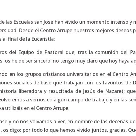
 de las Escuelas san José han vivido un momento intenso y m
ersidad. Desde el Centro Arrupe nuestros mejores deseos p
l final de la Eucaristía:
s del Equipo de Pastoral que, tras la comunión del Pan 
 si os he de ser sincero, no tengo muy claro que hoy haya a
ndo en los grupos cristianos universitarios en el Centro A
iones sociales de base que trabajan con los favoritos de 
storia liberadora y resucitada de Jesús de Nazaret; qu
ue volveremos a vernos en algún campo de trabajo y en las 
 utilizáis en el Centro Arrupe.
ase y no nos volvamos a ver, en nombre de las decenas d
s, os digo: por todo lo que hemos vivido juntos, gracias. Q