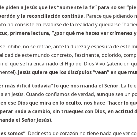
le piden a Jesús que les “aumente la fe” para no ser “pi
perdón y la reconciliación continúa.
Parece que pidiendo 
o no consiste en evadirse de la realidad y quedarse “hacien
cuc, primera lectura, “¿por qué me haces ver crímenes 
 se inhibe, no se retrae, ante la dureza y espesura de est
realidad de este mundo concreto, fascinante, dolorido, compl
 el que se ha encarnado el Hijo del Dios Vivo (¡atención 
mente!).
Jesús quiere que los discípulos “vean” en que mu
r más difícil todavía” lo que nos manda el Señor.
La fe e
ela en Jesús. Cuando confiamos de verdad, aunque sea un p
 en ese Dios que mira en lo oculto, nos hace "hacer lo q
esperar nada a cambio, sin trueques con Dios, en actitud
manda el Señor Jesús).
iles somos”
. Decir esto de corazón no tiene nada que ver co