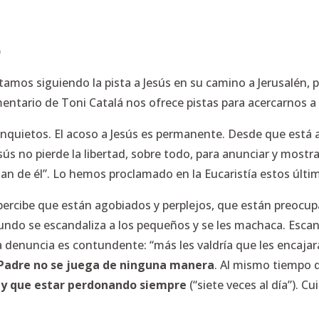
)
tamos siguiendo la pista a Jesús en su camino a Jerusalén, 
mentario de Toni Catalá nos ofrece pistas para acercarnos a 
 inquietos. El acoso a Jesús es permanente. Desde que está 
sús no pierde la libertad, sobre todo, para anunciar y mostrar
rlan de él”. Lo hemos proclamado en la Eucaristía estos últ
s percibe que están agobiados y perplejos, que están preo
ndo se escandaliza a los pequeños y se les machaca. Escan
 denuncia es contundente: “más les valdría que les encajara
 Padre no se juega de ninguna manera
. Al mismo tiempo 
ay que estar perdonando siempre
(“siete veces al día”). C