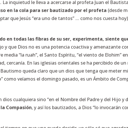
a inquietud le lleva a acercarse al profeta Juan el Bautist
so en la cola para ser bautizado por el profeta
(desde m
ceptar que Jesús “era uno de tantos” … como nos cuesta hoy
do en todas las fibras de su ser, experimenta, siente qu
o y que Dios no es una potencia coactiva y amenazante com
 media “la ruah”, el Santo Espíritu, “el viento de Elohim” en
alidad, cercanía. En las iglesias orientales se ha percibido
el Bautismo queda claro que un dios que tenga que meter mi
cielo” como veíamos el domingo pasado, es un Ámbito de Co
 dios cualquiera sino “en el Nombre del Padre y del Hijo y d
y la Compasión
, y así los bautizados, a Dios “lo invocarán c