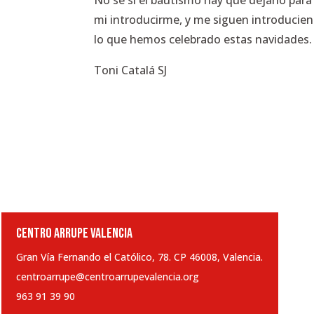
No sé si el bautismo hay que dejarlo para
mi introducirme, y me siguen introduciend
lo que hemos celebrado estas navidades.
Toni Catalá SJ
CENTRO ARRUPE VALENCIA
Gran Vía Fernando el Católico, 78. CP 46008, Valencia.
centroarrupe@centroarrupevalencia.org
963 91 39 90