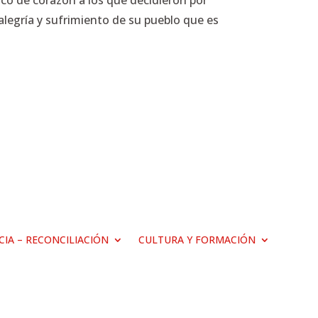
zco de corazón a los que decidieron por
alegría y sufrimiento de su pueblo que es
ICIA – RECONCILIACIÓN
CULTURA Y FORMACIÓN