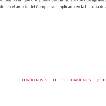
 el tiempo en que uno pueda decidir, yo sólo sé que agrade
o, en el ámbito del Compasivo, implicado en la historia de 
CONÓCENOS
FE – ESPIRITUALIDAD
JUST