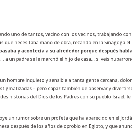
iendo uno de tantos, vecino con los vecinos, trabajando con
ris que necesitaba mano de obra, rezando en la Sinagoga el
pasaba y acontecía a su alrededor porque después hablar
… a un padre se le marchó el hijo de casa… si veis nubarro
r un hombre inquieto y sensible a tanta gente cercana, dolori
tigmatizadas – pero capaz también de observar y divertirse 
des historias del Dios de los Padres con su pueblo Israel, le
e un rumor sobre un profeta que ha aparecido en el Jordán
romesa después de los años de oprobio en Egipto, y que anun