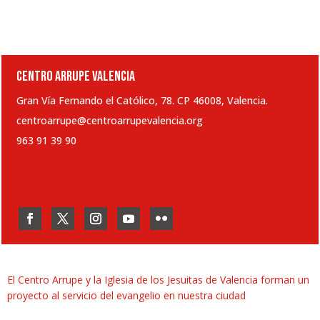
CENTRO ARRUPE VALENCIA
Gran Vía Fernando el Católico, 78. CP 46008, Valencia.
centroarrupe@centroarrupevalencia.org
963 91 39 90
El Centro Arrupe y la Iglesia de los Jesuitas de Valencia forman un
proyecto al servicio del evangelio en nuestra ciudad