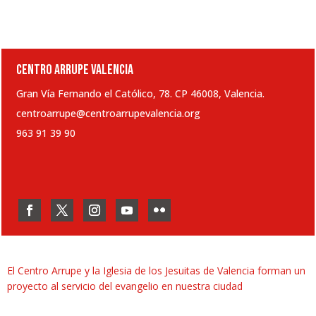
CENTRO ARRUPE VALENCIA
Gran Vía Fernando el Católico, 78. CP 46008, Valencia.
centroarrupe@centroarrupevalencia.org
963 91 39 90
El Centro Arrupe y la Iglesia de los Jesuitas de Valencia forman un
proyecto al servicio del evangelio en nuestra ciudad