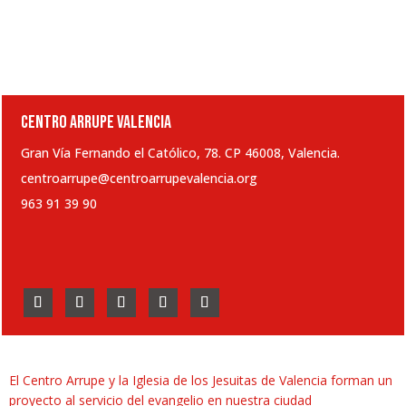
CENTRO ARRUPE VALENCIA
Gran Vía Fernando el Católico, 78. CP 46008, Valencia.
centroarrupe@centroarrupevalencia.org
963 91 39 90
El Centro Arrupe y la Iglesia de los Jesuitas de Valencia forman un
proyecto al servicio del evangelio en nuestra ciudad